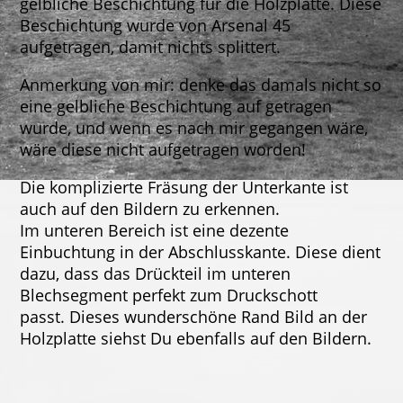
gelbliche Beschichtung für die Holzplatte. Diese
Beschichtung wurde von Arsenal 45
aufgetragen, damit nichts splittert.
Anmerkung von mir: denke das damals nicht so
eine gelbliche Beschichtung auf getragen
wurde, und wenn es nach mir gegangen wäre,
wäre diese nicht aufgetragen worden!
Die komplizierte Fräsung der Unterkante ist
auch auf den Bildern zu erkennen.
Im unteren Bereich ist eine dezente
Einbuchtung in der Abschlusskante. Diese dient
dazu, dass das Drückteil im unteren
Blechsegment perfekt zum Druckschott
passt. Dieses wunderschöne Rand Bild an der
Holzplatte siehst Du ebenfalls auf den Bildern.