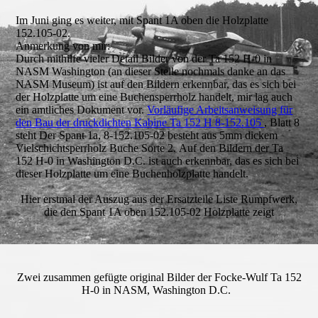
Im Juni ging es weiter, mit Spant 1A oben die Holzplatte
152.105-02.
Anmerkung von mir:
Durch mithilfe vieler Detail Bilder von der Ta 152 H-0 in
NASM Washington (an dieser Stelle nochmals danke an das
NASM Museum) ist auf den Bildern erkennbar, das es sich bei
der Holzplatte um eine Buchensperrholz handelt, mir lag auch
ein amtliches Dokument vor.
Vorläufige Arbeitsanweisung für
den Bau der druckdichten Kabine Ta 152 H 8-152.105
, Blatt 8
steht Der Spant 1a, 8-152.105-02 besteht aus 5mm dickem
Vielschichtsperrholz Buche Sorte 2. Auf den Bildern der Ta
152 H-0 in Washington D.C. ist auch erkennbar, das es sich bei
dieser Holzplatte um eine Buchenholzplatte handelt.
Hier erstmal der Auszug aus der Ersatzteile Liste Rumpfwerk,
die den Spant 1A oben 152.105-02 Holzplatte zeigt
Zwei zusammen gefügte original Bilder der Focke-Wulf Ta 152
H-0 in NASM, Washington D.C.