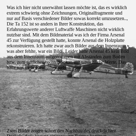
Was ich hier nicht unerwähnt lassen möchte ist, das es wirklich
extrem schwierig ohne Zeichnungen, Originalfragmente und
nur auf Basis verschiedener Bilder sowas korrekt umzusetzen..,
Die Ta 152 ist so anders in Ihrer Konstruktion, das
Erfahrungswerte anderer Luftwaffe Maschinen nicht wirklich
nutzbar sind. Mit dem Bildmaterial was ich der Firma Arsenal
45 zur Verfügung gestellt hatte, konnte Arsenal die Holzplatte
rekonstruieren. Ich hatte zwar auch Bilder aus dem Innenraum,
was aber fehlte, war ein Bild . Leider hatte Arsenal 45 kein Bild
aus dem Innenraum aufgenommen mit Abständen zum Boden
bzw. zum seitlichen rechten Spant, mit tatsächliche Werte. Das
hätte uns mehr Gewissheit geben.
Spant-1A-Zeichnung
Gelbe Farbe
Spant-1A-_1
Spant-1A-_2
Zwei Bilder zeigen schon den Nachbau des druckdichten