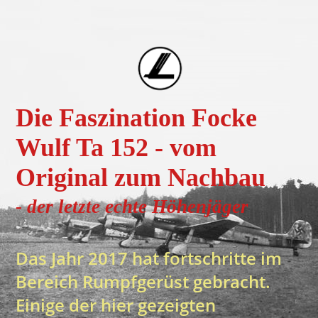
Die Faszination Focke
Wulf Ta 152 - vom
Original zum Nachbau
- der letzte echte H
öhenjä
ger
Das Jahr 2017 hat fortschritte im
Bereich Rumpfgerüst gebracht.
Einige der hier gezeigten