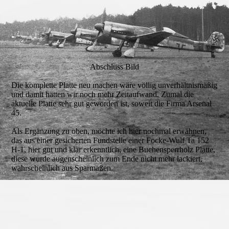
Oben 11
Oben 12 -
Abschluss Bild
Die komplette Platte neu machen wäre völlig unverhältnismäßig
und damit hätten wir noch mehr Zeitaufwand. Zumal die
aktuelle Platte sehr gut geworden ist, soweit die Firma Arsenal
45.
Als Ergänzung zu oben, möchte ich hier nochmal erwähnen,
das aus einer gesicherten Fundstelle einer Focke-Wulf Ta 152
H-1, hier gut und klar erkenntlich, eine Buchensperrholz Platte,
diese wurde augenscheinlich zum Ende nicht mehr lackiert,
wahrscheinlich aus Sparmaßen.
Gesamt
Links