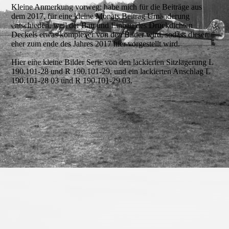
Kleine Anmerkung vorweg; habe mich für die Beiträge aus
dem 2017, für eine kleine Monats Beitrag Umänderung
entschieden, weil der Bau und Einbau des Druckdichten
Deckels etwas komplexer von den Bilder wird, sodass dieser
eher zum ende des Jahres 2017 hier vorgestellt wird.
Hier eine kleine Bilder Serie von den lackierten Sitzlagerung L
190.101-28 und R 190.101-29, und ein lackierten Anschlag L
190.101-28 03 und R 190.101-29 03.