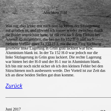
Abschluss Bild
Was mir aber leider erst nach dem lackieren der Sitzlagerung
auf gefallen ist, und obwohl ich immer wieder zwischen durch
die Bilder angeschaut hatte, ist mir erst nach dem Einbau bei
Arsenal 45 aufgefallen, das bei der Ta 152 H-0 und auch
meinem Vorbild einer Ta 152 H-1, nur die aus Flug Richtung
gesehene linke Lagerung in Grün grau lackiert war bzw.
Aluminium blank ist. In der Ta 152 H-0 war jedoch nur die
linke Sitzlagerung in Grün grau lackiert. Die rechte Lagerung
war hinten bei der H-0 und der H-1 nur in Aluminium blank.
Ich bin mir noch nicht sicher ob ich den kleinen Fehler bei den
Sitzschienen noch ausbessern werde. Der Vorteil ist zur Zeit das
ich an diese beiden Stellen gut dran komme.
Zurück
_____________________________________________________
Juni 2017