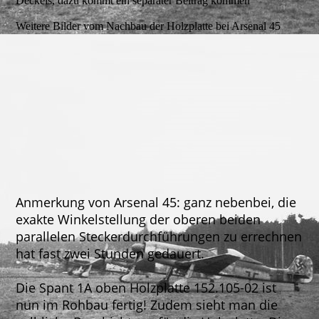
Deckels, dazu kommt ein separater Beitrag kommen
Weitere Bilder vom Nachbau der Holzplatte bei Arsenal 45
Oben 9 -
Oben 6
Oben 13 -
Oben 15 -
Oben 14 -
Anmerkung von Arsenal 45: ganz nebenbei, die
exakte Winkelstellung der oberen beiden
parallelen Steckerdurchführungen zu errechnen
hat fast zwei Stunden gedauert.
Die Spant 1A oben Holzplatte 152.105-02 ist
nun im Rohbau fertig! Zudem sieht man die