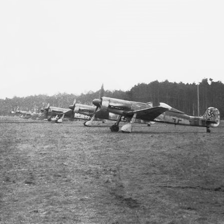
Mitte
Rechrs
Gesamt 01