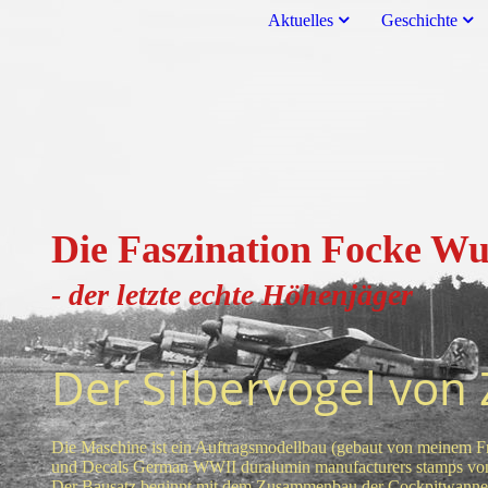
Aktuelles
Geschichte
Die Faszination Focke Wu
- der letzte echte H
öhenjä
ger
Der Silbervogel von
Die Maschine ist ein Auftragsmodellbau (gebaut von meinem Fr
und Decals German WWII duralumin manufacturers stamps von 
Der Bausatz beginnt mit dem Zusammenbau der Cockpitwanne .