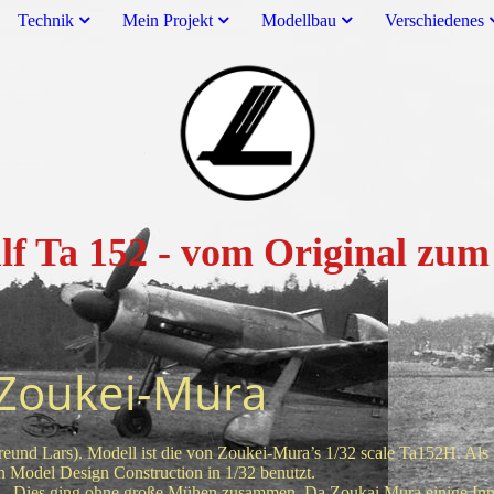
Technik
Mein Projekt
Modellbau
Verschiedenes
lf Ta 152 - vom Original z
 Zoukei-Mura
eund Lars). Modell ist die von Zoukei-Mura’s 1/32 scale Ta152H. Als
Model Design Construction in 1/32 benutzt.
 Dies ging ohne große Mühen zusammen. Da Zoukai Mura einige Innend