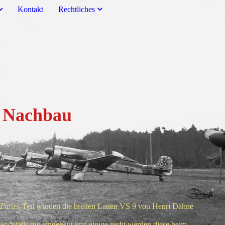
Kontakt
Rechtliches
um Nachbau
 Zurüst Teil wurden die breiten Latten VS 9 von Henri Dähne
etails mit eingebaut und einige nicht werden diese beim