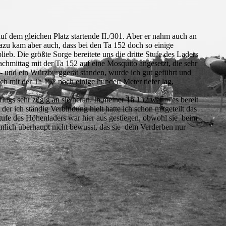
uf dem gleichen Platz startende II./301. Aber er nahm auch an
azu kam aber auch, dass bei den Ta 152 doch so einige
ieb. Die größte Sorge bereitete uns die dritte Stufe des Laders
hmittag mit der Ta 152 auf eine Mosquito angesetzt, die sehr
a- und ein Würzburggerät standen, wurde ich gut geführt und
 mit der Ta 152 noch einige hundert Meter tiefer lag,
ugs sehr zügig an sie heran. In meiner Ta 152 war alles bereit
r ich ständig Verbindung hielt hatte ich schon mitgeteilt das
Stufe des Höhenladers war hier aus gestiegen, obwohl sie beim
nlich überhaupt nicht bewusst, das sie dem Verderben nur