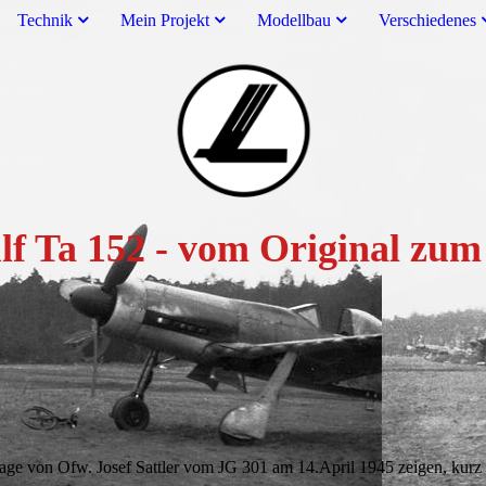
Technik
Mein Projekt
Modellbau
Verschiedenes
lf Ta 152 - vom Original z
age von Ofw. Josef Sattler vom JG 301 am 14.April 1945 zeigen, kurz be