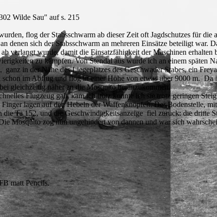
302 Wilde Sau" auf s. 215
rden, flog der Stabsschwarm ab dieser Zeit oft Jagdschutzes für die a
 an denen sich der Stabsschwarm an mehreren Einsätze beteiligt war. D
ab verlangt wurde, damit die Einsatzfähigkeit der Maschinen erhalten bl
ierigkeiten zu kämpfen. Von Stendal aus wurde ich an einem späten Nac
s, ganz in der Nähe des Liegeplatzes des Geschwader Stabes, ein Frey
 schon im Abflug und flog in einer Höhe von etwas über 9000 m. Da ich
abei gleichzeitig näher an die Mosquito heranzukommen.
lles Flugzeug galt, kam ich trotz konnte ich sie trotz geringen Steigfl
Finger lagen auf den Hebeln der Waffenknöpfen. Der Bodenstelle, mit de
h die Ta 152, und die Geschwindigkeitsanzeige fiel zurück: die dritte 
 Die Mosquito zog nun ungehindert von dannen und war sich wahrschei
B matt Pencils.