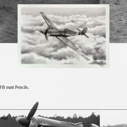
B matt Pencils.
________________________________________________________
wings