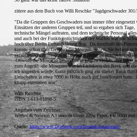
zitiere aus dem Buch von Willi Reschke "Jagdgeschwader 301/
"Da die Gruppen des Geschwaders nun immer öfter eingesetzt wu
Einsätzen der anderen Gruppen teil, und so ergaben sich Tage,
technische Mängel auftraten, und dem technische Personal alles 
und auch bei der Funktionstüchtigkeit der Waffen war mit Schw
hoch über Berlin Luftaufklärung flog. Da innerhalb des Platze
konnte schon über Genthin die Mosquito sehen. Sie befand sich
versuchte ich, zumindest auf dieselbe Höhe zu gelangen und d
Obwohl die Mosquito besonders in großen Höhen als extrem schne
zum Angriff: die Mosquito war im Lichtkreis des Revi, und die 
ich angreifen würde. Ganz plötzlich ging ein starker Ruck durc
Umschalten in etwa 7000 m Höhe noch gut funktioniert hatte.
knapp entronnen war"
Willi Reschke
ISBN 3-613-01898-5
Angaben vom Zeichner:
Winsor & Newton A3 smooth Grain 220g Paper, FB 9000 and F
Quelle:
https://www.facebook.com/basinskiaviationart/