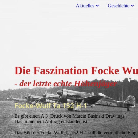
Aktuelles
Geschichte
Die Faszination Focke Wu
- der letzte echte H
öhenjä
ger
Focke-Wulf Ta 152 H-1
Es gibt einen A 3 Druck von Marcin Basinski Drawings
Das in meinem Auftrag entstanden ist .
Das Bild der Focke-Wulf Ta 152 H-1 soll die vermutliche Flugl