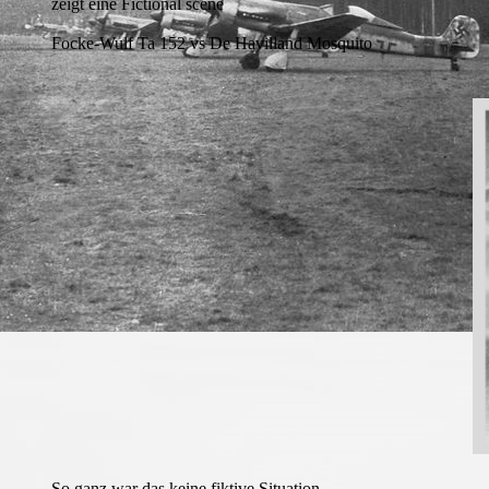
zeigt eine Fictional scene
Focke-Wulf Ta 152 vs De Havilland Mosquito
So ganz war das keine fiktive Situation