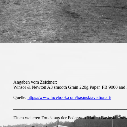
Angaben vom Zeichner:
Winsor & Newton A3 smooth Grain 220g Paper, FB 9000 and F
Quelle:
https://www.facebook.com/basinskiaviationart/
__________________________________________________
Einen weiteren Druck aus der Feder von Marcin Basinski Dra