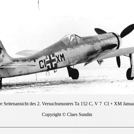
re Seitenansicht des 2. Versuchsmusters Ta 152 C, V 7 CI + XM Janua
Copyright © Claes Sundin
________________________________________________________