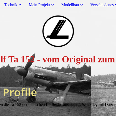
Technik
Mein Projekt
Modellbau
Verschiedenes
lf Ta 152 - vom Original z
 Profile
gen die Ta 152 der deutschen Luftwaffe aus dem 2. Weltkrieg mit Darst