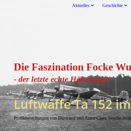
Aktuelles
Geschichte
Die Faszination Focke Wu
- der letzte echte H
öhenjä
ger
Luftwaffe Ta 152 im
Profildarstellungen von Illustrator und Autor Claes Sundin zei