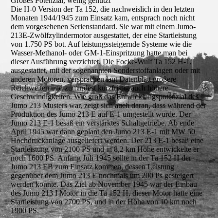
Großes Potenzial, wenig genutzt
Die H-0 Version der Ta 152, die nachweislich in den letzten
Monaten 1944/1945 zum Einsatz kam, entsprach noch nicht
dem vorgesehenen Serienstandard. Sie war mit einem Jumo-
213E-Zwölfzylindermotor ausgestattet, der eine Startleistung
von 1.750 PS bot. Auf leistungssteigernde Systeme wie die
Wasser-Methanol- oder GM-1-Einspritzung hatte man bei
dieser Ausführung verzichtet. Die Focke-Wulf Ta 152 H-1,
ausgestattet, mit der sogenannten Sonderstoffanlagen oder mit
anderen Motoren, versprachen laut Datenblatt größere
Reichweiten und zumindest kurzfristig auch höhere
Geschwindigkeiten. Wie groß das Entwicklungspotenzial des
Jumo 213 Musters war, zeigt sich auch daran, dass während der
Produktion des Jumo 213 E auf E-1 umgestellt wurde. Der
Jumo 213 E-1 besaß ein verstärktes Schaltgetriebe. Ab ende
April 1945 war dann geplant den Jumo 213 E-1 mit MW 50
Hochdruckanlage ausgeliefert werden. Der 213 E-1 besaß eine
Startleistung von 2100 PS und in 8,2 km Höhe entwickelte er
noch 1600 PS. Anfang Juli 1945 sollte in der Ta 152 H der
Jumo 213 EB zum Einsatz kommen, dessen Leistung
gegenüber dem Jumo 213 E nochmals um 200 Ps gesteigert
werden konnte. Das Ziel ab November 1945 war der Einbau
des Jumo 213 I Motor in die Ta 152 H, dieser Motor hatte eine
Startleistung von 2700 PS, und in der Höhe von 10 km noch
1900 PS.