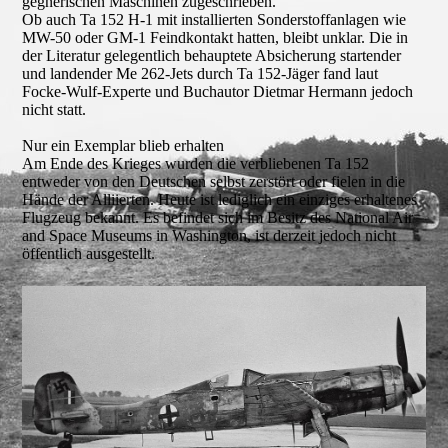
gegnerischen Maschinen zugeschrieben.
Ob auch Ta 152 H-1 mit installierten Sonderstoffanlagen wie
MW-50 oder GM-1 Feindkontakt hatten, bleibt unklar. Die in
der Literatur gelegentlich behauptete Absicherung startender
und landender Me 262-Jets durch Ta 152-Jäger fand laut
Focke-Wulf-Experte und Buchautor Dietmar Hermann jedoch
nicht statt.
Nur ein Exemplar blieb erhalten
Am Ende des Krieges wurden die verbliebenen Ta 152
entweder von den Deutschen selbst zerstört oder fielen in die
Hände der Alliierten. Heute ist lediglich ein einziges erhaltenes
Flugzeug bekannt. Es befindet sich im Besitz des National Air
and Space Museums in Washington, ist derzeit jedoch nicht
öffentlich ausgestellt.