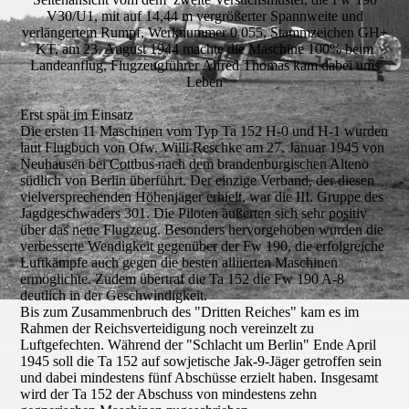
V30/U1, mit auf 14,44 m vergrößerter Spannweite und
verlängertem Rumpf, Werknummer 0 055, Stammzeichen GH+
KT, am 23. August 1944 machte die Maschine 100% beim
Landeanflug, Flugzeugführer Alfred Thomas kam dabei ums
Leben
Erst spät im Einsatz
Die ersten 11 Maschinen vom Typ Ta 152 H-0 und H-1 wurden
laut Flugbuch von Ofw. Willi Reschke am 27. Januar 1945 von
Neuhausen bei Cottbus nach dem brandenburgischen Alteno
südlich von Berlin überführt. Der einzige Verband, der diesen
vielversprechenden Höhenjäger erhielt, war die III. Gruppe des
Jagdgeschwaders 301. Die Piloten äußerten sich sehr positiv
über das neue Flugzeug. Besonders hervorgehoben wurden die
verbesserte Wendigkeit gegenüber der Fw 190, die erfolgreiche
Luftkämpfe auch gegen die besten alliierten Maschinen
ermöglichte. Zudem übertraf die Ta 152 die Fw 190 A-8
deutlich in der Geschwindigkeit.
Bis zum Zusammenbruch des "Dritten Reiches" kam es im
Rahmen der Reichsverteidigung noch vereinzelt zu
Luftgefechten. Während der "Schlacht um Berlin" Ende April
1945 soll die Ta 152 auf sowjetische Jak-9-Jäger getroffen sein
und dabei mindestens fünf Abschüsse erzielt haben. Insgesamt
wird der Ta 152 der Abschuss von mindestens zehn