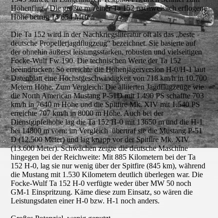
Höhenflug. Die größte mit einer Ta 152 nachweislich erflogene
Höhe betrug 13 654 Meter.
Die Ta 152 wird in der Nachkriegsliteratur oft als das „beste
deutsche Propellerjagdflugzeug“ bezeichnet. Sie basierte auf
der ohnehin äußerst leistungsstarken, robusten und vielseitigen
Focke-Wulf Fw 190. Die technischen Werte der Ta 152
beeindrucken: So erreichte die Höhenjägerversion H-0/H-1 laut
Datenblatt eine Höchstgeschwindigkeit von 718 km/h in 10.700
Metern Höhe. Zum Vergleich: Die alliierten Jagdflugzeuge wie
die North American Mustang P-51D mit 1.490 PS schaffte 703
km/h in 7640 m Höhe und die Spitfire Mk. XIV mit 1.540 PS
erreichte 707 km/h in 8000 m Höhe. Auch bei der
Dienstgipfelhöhe lag die Ta 152 H-0 mit 13650 m und die H-1
bei 14800 m vorn: im Vergleich übertraf sie die Mustang P-51
D (12.500 Meter) und lag knapp vor der Spitfire Mk. XIV
(13.600 Meter). Schwächen zeigte die deutsche Maschine
hingegen bei der Reichweite: Mit 885 Kilometern bei der Ta
152 H-0, lag sie nur wenig über der Spitfire (845 km), während
die Mustang mit 1.530 Kilometern deutlich überlegen war. Die
Focke-Wulf Ta 152 H-0 verfügte weder über MW 50 noch
GM-1 Einspritzung. Käme diese zum Einsatz, so wären die
Leistungsdaten einer H-0 bzw. H-1 noch anders.