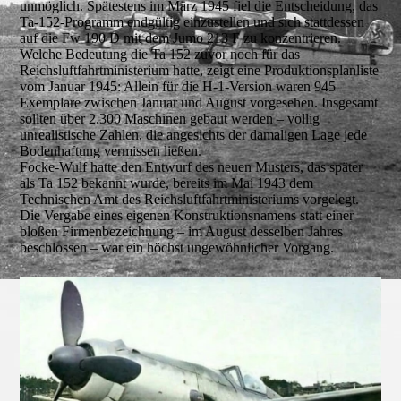
unmöglich. Spätestens im März 1945 fiel die Entscheidung, das
Ta-152-Programm endgültig einzustellen und sich stattdessen
auf die Fw 190 D mit dem Jumo 213 F zu konzentrieren.
Welche Bedeutung die Ta 152 zuvor noch für das
Reichsluftfahrtministerium hatte, zeigt eine Produktionsplanliste
vom Januar 1945: Allein für die H-1-Version waren 945
Exemplare zwischen Januar und August vorgesehen. Insgesamt
sollten über 2.300 Maschinen gebaut werden – völlig
unrealistische Zahlen, die angesichts der damaligen Lage jede
Bodenhaftung vermissen ließen.
Focke-Wulf hatte den Entwurf des neuen Musters, das später
als Ta 152 bekannt wurde, bereits im Mai 1943 dem
Technischen Amt des Reichsluftfahrtministeriums vorgelegt.
Die Vergabe eines eigenen Konstruktionsnamens statt einer
bloßen Firmenbezeichnung – im August desselben Jahres
beschlossen – war ein höchst ungewöhnlicher Vorgang.