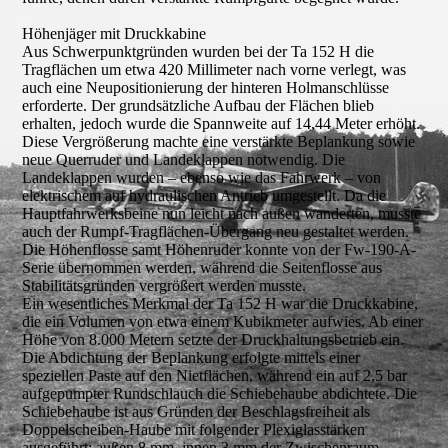
Höhenjäger mit Druckkabine
Aus Schwerpunktgründen wurden bei der Ta 152 H die
Tragflächen um etwa 420 Millimeter nach vorne verlegt, was
auch eine Neupositionierung der hinteren Holmanschlüsse
erforderte. Der grundsätzliche Aufbau der Flächen blieb
erhalten, jedoch wurde die Spannweite auf 14,44 Meter erhöht.
Diese Vergrößerung machte eine verstärkte Beplankung sowie
neue Querruder und Landeklappen notwendig. Die
Landeklappen wurden – ebenso wie das Fahrwerk – von
elektrischem auf hydraulischen Antrieb umgestellt. Da die
Hauptfahrwerksbeine nun leicht nach außen wanderten, musste
auch der Rumpf-Tragflächen-Übergang neu gestaltet werden.
Die Höhenflosse samt Höhenruder konnte von der Fw-190-A-
Serie übernommen werden, während die Seitenflosse aus
Stabilitätsgründen vergrößert werden musste.
Ein wesentliches Merkmal der Ta 152 H war die Druckkabine,
die ein Volumen von etwa einem Kubikmeter aufwies. Ab einer
Höhe von 8.000 Metern setzte der Druckhaltungsbetrieb ein.
Die Abdichtung der Beplankung erfolgte mittels einer
speziellen Paste auf den Nietflächen, während ein auf 2,5 bar
aufgepumpter Rundschlauch die Schiebehaube abdichtete. Die
Schiebehaube ist aus Gründen der Beschlagsfreiheit als
Doppelscheiben-Haube mit folgender Plexiglasstärken
ausgeführt: außen 8 mm, innen 3 mm der Zwischenraum