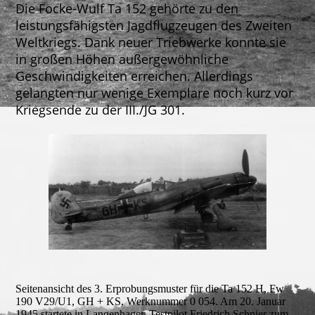
Die Focke-Wulf Ta 152 gehörte zu den
leistungsfähigsten Jagdflugzeugen des Zweiten
Weltkriegs. Dank neuer Triebwerke konnte sie
in großen Höhen außergewöhnliche
Geschwindigkeiten erreichen. Allerdings
gelangten nur wenige Exemplare noch kurz vor
Kriegsende zu der III./JG 301.
Seitenansicht des 3. Erprobungsmuster für die Ta 152 H, Fw
190 V29/U1, GH + KS, Werknummer 0 054. Am 20. Januar
1945 startete in Langenhagen Testpilot Friedrich Schnier zum