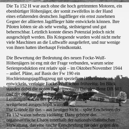
Die Ta 152 H war auch ohne die hoch getrimmten Motoren, ein
ebenbürtiger Höhenjäger, der somit zweifellos in der Hand
eines erfahrenden deutschen Jagdflieger ein ernst zunehmen
Gegner der alliierten Jagdflieger hätte entwickeln können. Ihre
Piloten lobten sie als sehr wendig, steilsteigend und gut
beherrschbar. Letztlich konnte dieses Potenzial jedoch nicht
ausgeschöpft werden. Bis Kriegsende wurden wohl nicht mehr
viele Maschinen an die Luftwaffe ausgeliefert, und nur wenige
von ihnen hatten überhaupt Feindkontakt.
Die Bewertung der Bedeutung des neuen Focke-Wulf-
Höhenjägers ist eng mit der Frage verbunden, warum seine
Serienproduktion erst relativ spät – im Oktober/November 1944
– anlief. Pläne, auf Basis der Fw 190 ein
Hochleistungsjagdflugzeug mit speziellem Höhenmotor zu
entwickeln, verfolgte Focke-Wulf schon frühzeitig. Im Blick
standen dabei die neuen Reihenmotoren Daimler-Benz DB 603
und der obengenannte Junkers Jumo 213, da die
Leistungsreserven des BMW-Sternmotors der Fw 190
weitgehend ausgeschöpft waren.
Die Gründe für das – aus heutiger Sicht – späte Erscheinen der
Ta 152 waren nahezu vielfältig. Dazu gehörte das
organisatorische Chaos innerhalb der nationalsozialistischen
Verwaltung, das eine rasche Entscheidung für oder gegen den