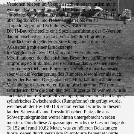
Versionen blieben im Versuchsstadium oder wurden nur in
wenigen Exemplaren gebaut. Die Planungen waren jedoch
ehrgeizig: Sie reichten von Jagdflugzeugen für mittlere Höhen
über Jagdbomber und Höhenaufklärer bis hin zu
Torpedoträgern und Schulungszweisitzern.
Die H-Baureihe stellte eine Spezialausführung der C-Version
dar, unterschied sich jedoch vor allem durch größere
Tragflächen mit geänderter Streckung sowie durch die
Ausstattung mit einer Druckkabine.
Im Vergleich zur Fw 190 waren die wesentlichen
Modifikationen deutlich sichtbar. Besonders auffällig war der
ringförmige Stirnkühler, der der Ta 152 das Aussehen eines
sternmotorgetriebenen Flugzeugs verlieh. Am markantesten
aber war die Verlängerung des Rumpfes sowohl vor als auch
hinter der Kabine: Der Einbau der Motorkanone machte eine
Verlängerung des vorderen Rumpfabschnitts um 772 mm
erforderlich. Um die Stabilität des Flugzeugs zu wahren, wurde
auch das hintere Rumpfteil verlängert, indem ein 50 cm langes,
zylindrisches Zwischenstück (Rumpftonne) eingefügt wurde,
welches ab der Fw 190 D-9 schon verbaut wurde. In diesem
fanden Sauerstoff- und Pressluftflaschen Platz, die aus
Schwerpunktgründen weiter hinten untergebracht werden
mussten. Durch diese Anpassungen wuchs die Gesamtlänge der
Ta 152 auf rund 10,82 Meter, was zu höheren Belastungen
führte, denen durch verstärkte Rumpfgurte begegnet wurde.