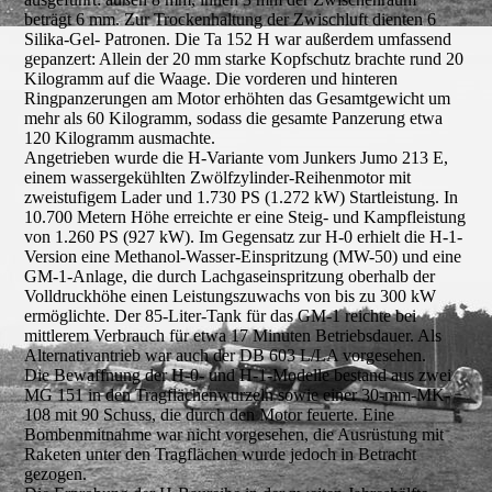
beträgt 6 mm. Zur Trockenhaltung der Zwischluft dienten 6
Silika-Gel- Patronen. Die Ta 152 H war außerdem umfassend
gepanzert: Allein der 20 mm starke Kopfschutz brachte rund 20
Kilogramm auf die Waage. Die vorderen und hinteren
Ringpanzerungen am Motor erhöhten das Gesamtgewicht um
mehr als 60 Kilogramm, sodass die gesamte Panzerung etwa
120 Kilogramm ausmachte.
Angetrieben wurde die H-Variante vom Junkers Jumo 213 E,
einem wassergekühlten Zwölfzylinder-Reihenmotor mit
zweistufigem Lader und 1.730 PS (1.272 kW) Startleistung. In
10.700 Metern Höhe erreichte er eine Steig- und Kampfleistung
von 1.260 PS (927 kW). Im Gegensatz zur H-0 erhielt die H-1-
Version eine Methanol-Wasser-Einspritzung (MW-50) und eine
GM-1-Anlage, die durch Lachgaseinspritzung oberhalb der
Volldruckhöhe einen Leistungszuwachs von bis zu 300 kW
ermöglichte. Der 85-Liter-Tank für das GM-1 reichte bei
mittlerem Verbrauch für etwa 17 Minuten Betriebsdauer. Als
Alternativantrieb war auch der DB 603 L/LA vorgesehen.
Die Bewaffnung der H-0- und H-1-Modelle bestand aus zwei
MG 151 in den Tragflächenwurzeln sowie einer 30-mm-MK-
108 mit 90 Schuss, die durch den Motor feuerte. Eine
Bombenmitnahme war nicht vorgesehen, die Ausrüstung mit
Raketen unter den Tragflächen wurde jedoch in Betracht
gezogen.