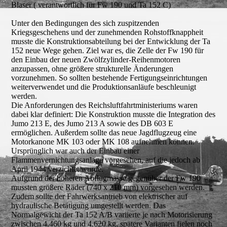
Blaser ( verantwortlich für Fw 190 und Ta 152 C)
Unter den Bedingungen des sich zuspitzenden
Kriegsgeschehens und der zunehmenden Rohstoffknappheit
musste die Konstruktionsabteilung bei der Entwicklung der Ta
152 neue Wege gehen. Ziel war es, die Zelle der Fw 190 für
den Einbau der neuen Zwölfzylinder-Reihenmotoren
anzupassen, ohne größere strukturelle Änderungen
vorzunehmen. So sollten bestehende Fertigungseinrichtungen
weiterverwendet und die Produktionsanläufe beschleunigt
werden.
Die Anforderungen des Reichsluftfahrtministeriums waren
dabei klar definiert: Die Konstruktion musste die Integration des
Jumo 213 E, des Jumo 213 A sowie des DB 603 E
ermöglichen. Außerdem sollte das neue Jagdflugzeug eine
Motorkanone MK 103 oder MK 108 aufnehmen können.
Ursprünglich war auch der Einbau einer
Flammenvernichtungsanlage vorgesehen, auf die jedoch ab
April 1944 verzichtet wurde.
Aufgrund der höheren Abflugmasse gegenüber der Fw 190
mussten größere Räder (740 x 210 mm) vorgesehen werden.
Zudem sollte der Fahrwerksantrieb von elektrischer auf
hydraulische Betätigung umgestellt werden. Das
Normalgewicht der Ta 152 A/B variierte je nach Motorisierung
zwischen 4.460 kg und 4.620 kg, spätere Varianten fielen noch