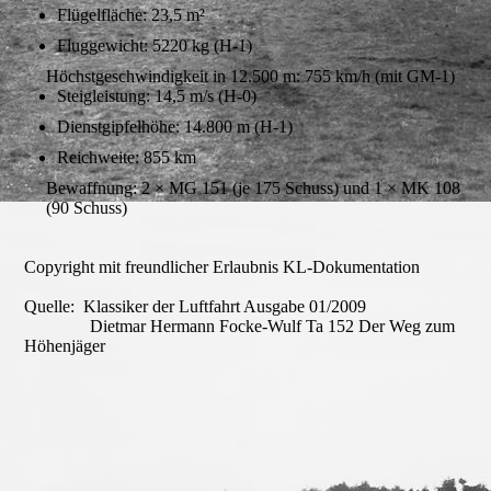
Flügelfläche: 23,5 m²
Fluggewicht: 5220 kg (H-1)
Höchstgeschwindigkeit in 12.500 m: 755 km/h (mit GM-1)
Steigleistung: 14,5 m/s (H-0)
Dienstgipfelhöhe: 14.800 m (H-1)
Reichweite: 855 km
Bewaffnung: 2 × MG 151 (je 175 Schuss) und 1 × MK 108
(90 Schuss)
Copyright mit freundlicher Erlaubnis KL-Dokumentation
Quelle: Klassiker der Luftfahrt Ausgabe 01/2009
Dietmar Hermann Focke-Wulf Ta 152 Der Weg zum
Höhenjäger