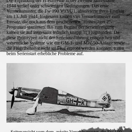
Die Erprobung der H-Baureihe in der zweiten Jahreshälfte
1944 verlief unter schwierigen Bedingungen. Das erste
Versuchsmuster, die Fw 190 V33/U1, absolvierte ihren Erstflug
am 13. Juli 1944. Insgesamt kamen vier Versuchsmuster zum
Einsatz, die noch aus dem gescheiterten "Höhenjäger 2"-
Programm stammten. Bis zum Beginn der Serienfertigung
kamen sie auf insgesamt lediglich knapp 31 Flugstunden. Da
diese Prototypen nicht der Serienausführung entsprachen und
wesentliche Systeme wie die GM-1- und MW-50-Anlage sowie
die Flügelbehälter nicht im Flug erprobt werden konnten, traten
beim Serienstart erhebliche Probleme auf.
Seitenansicht vom dem zweite Versuchsmuster, die Fw 190