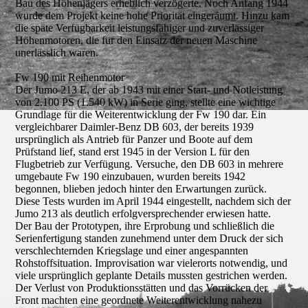
Bau des Höhenjägers erheblich verzögerte. Noch Anfang 1944
wurde dem Projekt keine hohe Priorität eingeräumt. Hinzu kam
die späte Verfügbarkeit leistungsfähiger und zuverlässiger
Höhenmotoren, die für den Einsatz der neuen Maschine
unerlässlich waren.
Fw 190 mit Reihenmotor
Der Jumo 213 E, der ab 1943 mit einer Start- und Notleistung
von 2.100 PS (1.540 kW) in Serie ging, stellte eine wichtige
Grundlage für die Weiterentwicklung der Fw 190 dar. Ein
vergleichbarer Daimler-Benz DB 603, der bereits 1939
ursprünglich als Antrieb für Panzer und Boote auf dem
Prüfstand lief, stand erst 1945 in der Version L für den
Flugbetrieb zur Verfügung. Versuche, den DB 603 in mehrere
umgebaute Fw 190 einzubauen, wurden bereits 1942
begonnen, blieben jedoch hinter den Erwartungen zurück.
Diese Tests wurden im April 1944 eingestellt, nachdem sich der
Jumo 213 als deutlich erfolgversprechender erwiesen hatte.
Der Bau der Prototypen, ihre Erprobung und schließlich die
Serienfertigung standen zunehmend unter dem Druck der sich
verschlechternden Kriegslage und einer angespannten
Rohstoffsituation. Improvisation war vielerorts notwendig, und
viele ursprünglich geplante Details mussten gestrichen werden.
Der Verlust von Produktionsstätten und das Vorrücken der
Front machten eine geordnete Weiterentwicklung nahezu