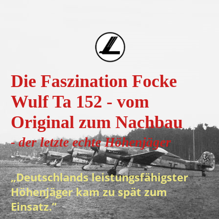
Die Faszination Focke
Wulf Ta 152 - vom
Original zum Nachbau
- der letzte echte H
öhenjä
ger
„Deutschlands leistungsfähigster
Höhenjäger kam zu spät zum
Einsatz.“