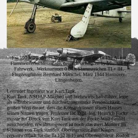
Fw 190 V 21, drittes Versuchsmuster für die Ta 152 A, mit
Flammenvernichteranlage, deutlich sichtbaren hydraulischen
Fahrwerk, Werknummer 0 043, Stammzeichen TI + IH,
Flugzeugführer Bernhard Märschel, März 1944 Hannover-
Langenhagen.
Leitender Ingenieur war Kurt Tank.
Kurt Tank, NSDAP-Mitglied und Wehrwirtschaftsführer, legte
als selbstbewusste und durchsetzungsstarke Persönlichkeit
großen Wert darauf, dass die Konstruktionen seines Hauses
seinen Namen trugen. Professor Dr. Dipl.-Ing. Heinrich Focke
musste auf Druck von Kurt Tank aus der Focke-Wulf GmbH
ausschneiden, erwähnungswert ist noch ,das zwei Männer im
Schatten von Tank standen, Oberingenieur Paul Klages
(verantwortlich für die Ta 152 H-1) und Oberingenieur Rudolf