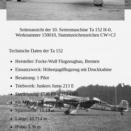
Seitenansicht der 10. Serienmaschine Ta 152 H-0,
Werknummer 150010, Stammzeichenzeichen CW+CJ
Technische Daten der Ta 152
Hersteller: Focke-Wulf Flugzeugbau, Bremen
Einsatzzweck: Höhenjagdflugzeug mit Druckkabine
Besatzung: 1 Pilot
Triebwerk: Junkers Jumo 213 E
Startleistung: 1730 PS (1272 kW)
mit MW 50-Einspritzung: 2050 PS (1506 kW)
Spannweite: 14,44 m
Länge: 10,714 m
Höhe: 3,36 m