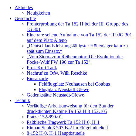
Aktuelles
Neuigkeiten
Geschichte
Fronterprobung der Ta 152 H bei der III. Gruppe des
JG 301
Eine rare seltene Aufnahme von Ta 152 der III./JG 301
auf dem Platz Alteno
„Deutschlands leistungsfähigster Höhenjäger kam zu
spät zum Einsatz.“
„Vom Stern- zum Reihenmotor: Die Evolution der
Focke-Wulf FW 190 zur Ta 152"
Prof. Kurt Tank
Nachruf zu Ofw. Willi Reschke
Einsatzorte
Feldflugplatz Neuhausen bei Cottbus
Flugplatz Neustadt-Glewe
Gedenkstätte Neustadt-Glewe
Technik
Vorläufige Arbeitsanweisung für den Bau der
druckdichten Kabine Ta 152 H 8-152.105
Pratze 152-890-01
Paßbleche Tragwerk Ta 152 H-0, H-1
Einbau Schloß 503 B-2 im Flügelmittelteil
8-152 H-0, H-1 Hauptbauteile