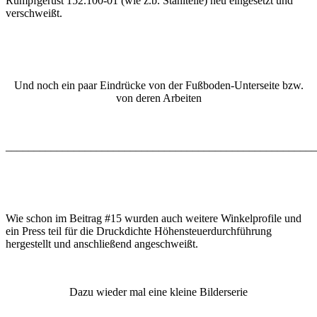
Rumpfgerüst 152.100-01 (wie z.b. Stahlteile) neu eingesetzt und
verschweißt.
Und noch ein paar Eindrücke von der Fußboden-Unterseite bzw.
von deren Arbeiten
_______________________________________________________
Wie schon im Beitrag #15 wurden auch weitere Winkelprofile und
ein Press teil für die Druckdichte Höhensteuerdurchführung
hergestellt und anschließend angeschweißt.
Dazu wieder mal eine kleine Bilderserie