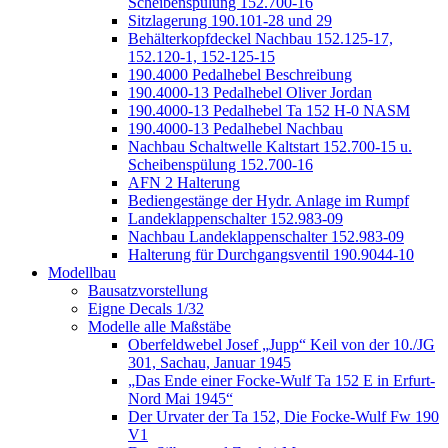
Scheibenspülung 152.700-16
Sitzlagerung 190.101-28 und 29
Behälterkopfdeckel Nachbau 152.125-17,
152.120-1, 152-125-15
190.4000 Pedalhebel Beschreibung
190.4000-13 Pedalhebel Oliver Jordan
190.4000-13 Pedalhebel Ta 152 H-0 NASM
190.4000-13 Pedalhebel Nachbau
Nachbau Schaltwelle Kaltstart 152.700-15 u.
Scheibenspülung 152.700-16
AFN 2 Halterung
Bediengestänge der Hydr. Anlage im Rumpf
Landeklappenschalter 152.983-09
Nachbau Landeklappenschalter 152.983-09
Halterung für Durchgangsventil 190.9044-10
Modellbau
Bausatzvorstellung
Eigne Decals 1/32
Modelle alle Maßstäbe
Oberfeldwebel Josef „Jupp“ Keil von der 10./JG
301, Sachau, Januar 1945
„Das Ende einer Focke-Wulf Ta 152 E in Erfurt-
Nord Mai 1945“
Der Urvater der Ta 152, Die Focke-Wulf Fw 190
V1