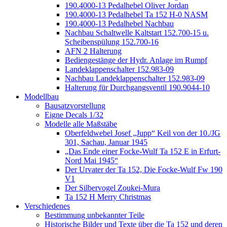
190.4000-13 Pedalhebel Oliver Jordan
190.4000-13 Pedalhebel Ta 152 H-0 NASM
190.4000-13 Pedalhebel Nachbau
Nachbau Schaltwelle Kaltstart 152.700-15 u.
Scheibenspülung 152.700-16
AFN 2 Halterung
Bediengestänge der Hydr. Anlage im Rumpf
Landeklappenschalter 152.983-09
Nachbau Landeklappenschalter 152.983-09
Halterung für Durchgangsventil 190.9044-10
Modellbau
Bausatzvorstellung
Eigne Decals 1/32
Modelle alle Maßstäbe
Oberfeldwebel Josef „Jupp“ Keil von der 10./JG
301, Sachau, Januar 1945
„Das Ende einer Focke-Wulf Ta 152 E in Erfurt-
Nord Mai 1945“
Der Urvater der Ta 152, Die Focke-Wulf Fw 190
V1
Der Silbervogel Zoukei-Mura
Ta 152 H Merry Christmas
Verschiedenes
Bestimmung unbekannter Teile
Historische Bilder und Texte über die Ta 152 und deren