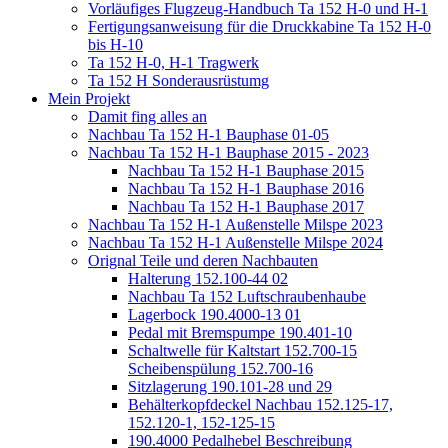
Vorläufiges Flugzeug-Handbuch Ta 152 H-0 und H-1
Fertigungsanweisung für die Druckkabine Ta 152 H-0
bis H-10
Ta 152 H-0, H-1 Tragwerk
Ta 152 H Sonderausrüstumg
Mein Projekt
Damit fing alles an
Nachbau Ta 152 H-1 Bauphase 01-05
Nachbau Ta 152 H-1 Bauphase 2015 - 2023
Nachbau Ta 152 H-1 Bauphase 2015
Nachbau Ta 152 H-1 Bauphase 2016
Nachbau Ta 152 H-1 Bauphase 2017
Nachbau Ta 152 H-1 Außenstelle Milspe 2023
Nachbau Ta 152 H-1 Außenstelle Milspe 2024
Orignal Teile und deren Nachbauten
Halterung 152.100-44 02
Nachbau Ta 152 Luftschraubenhaube
Lagerbock 190.4000-13 01
Pedal mit Bremspumpe 190.401-10
Schaltwelle für Kaltstart 152.700-15
Scheibenspülung 152.700-16
Sitzlagerung 190.101-28 und 29
Behälterkopfdeckel Nachbau 152.125-17,
152.120-1, 152-125-15
190.4000 Pedalhebel Beschreibung