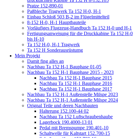
druckdichten Kabine Ta 152 H 8-152.105
Pratze 152-890-01
Paßbleche Tragwerk Ta 152 H-0, H-1
Einbau Schloß 503 B-2 im Flügelmittelteil
8-152 H-0, H-1 Hauptbauteile
Vorläufiges Flugzeug-Handbuch Ta 152 H-0 und H-1
Fertigungsanweisung für die Druckkabine Ta 152 H-0
bis H-10
Ta 152 H-0, H-1 Tragwerk
Ta 152 H Sonderausrüstumg
Mein Projekt
Damit fing alles an
Nachbau Ta 152 H-1 Bauphase 01-05
Nachbau Ta 152 H-1 Bauphase 2015 - 2023
Nachbau Ta 152 H-1 Bauphase 2015
Nachbau Ta 152 H-1 Bauphase 2016
Nachbau Ta 152 H-1 Bauphase 2017
Nachbau Ta 152 H-1 Außenstelle Milspe 2023
Nachbau Ta 152 H-1 Außenstelle Milspe 2024
Orignal Teile und deren Nachbauten
Halterung 152.100-44 02
Nachbau Ta 152 Luftschraubenhaube
Lagerbock 190.4000-13 01
Pedal mit Bremspumpe 190.401-10
Schaltwelle für Kaltstart 152.700-15