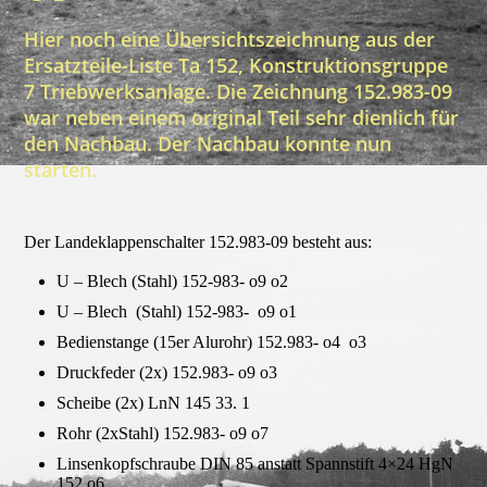
Hier noch eine Übersichtszeichnung aus der
Ersatzteile-Liste Ta 152, Konstruktionsgruppe
7 Triebwerksanlage. Die Zeichnung 152.983-09
war neben einem original Teil sehr dienlich für
den Nachbau. Der Nachbau konnte nun
starten.
Der Landeklappenschalter 152.983-09 besteht aus:
U – Blech (Stahl) 152-983- o9 o2
U – Blech (Stahl) 152-983- o9 o1
Bedienstange (15er Alurohr) 152.983- o4 o3
Druckfeder (2x) 152.983- o9 o3
Scheibe (2x) LnN 145 33. 1
Rohr (2xStahl) 152.983- o9 o7
Linsenkopfschraube DIN 85 anstatt Spannstift 4×24 HgN
152 o6