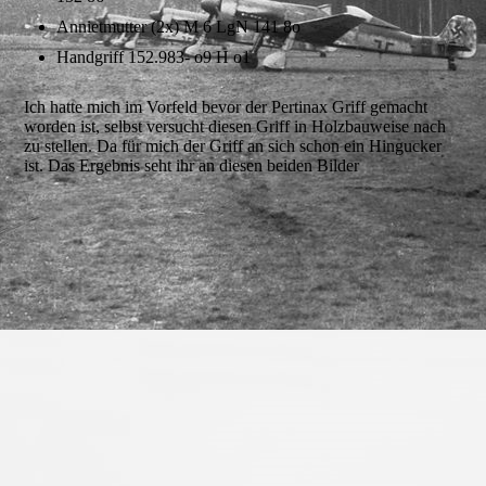
Annietmutter (2x) M 6 LgN 141 8o
Handgriff 152.983- o9 H o1
Ich hatte mich im Vorfeld bevor der Pertinax Griff gemacht
worden ist, selbst versucht diesen Griff in Holzbauweise nach
zu stellen. Da für mich der Griff an sich schon ein Hingucker
ist. Das Ergebnis seht ihr an diesen beiden Bilder