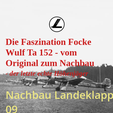
Die Faszination Focke
Wulf Ta 152 - vom
Original zum Nachbau
- der letzte echte H
öhenjä
ger
Nachbau Landeklapp
09