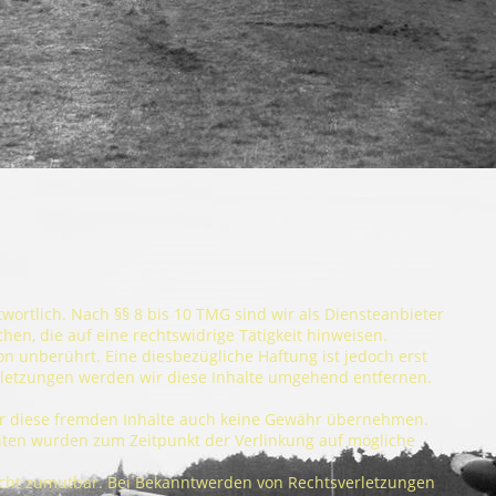
wortlich. Nach §§ 8 bis 10 TMG sind wir als Diensteanbieter
en, die auf eine rechtswidrige Tätigkeit hinweisen.
unberührt. Eine diesbezügliche Haftung ist jedoch erst
rletzungen werden wir diese Inhalte umgehend entfernen.
ür diese fremden Inhalte auch keine Gewähr übernehmen.
 Seiten wurden zum Zeitpunkt der Verlinkung auf mögliche
 nicht zumutbar. Bei Bekanntwerden von Rechtsverletzungen