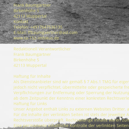
Frank Baumgärtner
Birkenhöhe 5
42113 Wuppertal
Kontakt
Telefon: +4917647536135
E-Mail: ffbaumgaertner@aol.com
www.ta-152-imfokus.de
Redaktionell Verantwortlicher
Frank Baumgärtner
Birkenhöhe 5
42113 Wuppertal
Haftung für Inhalte
Als Diensteanbieter sind wir gemäß § 7 Abs.1 TMG für eig
jedoch nicht verpflichtet, übermittelte oder gespeicherte 
Verpflichtungen zur Entfernung oder Sperrung der Nutzung 
ab dem Zeitpunkt der Kenntnis einer konkreten Rechtsver
Haftung für Links
Unser Angebot enthält Links zu externen Websites Dritter, 
Für die Inhalte der verlinkten Seiten ist stets der jeweili
Rechtsverstöße überprüft. Rechtswidrige Inhalte waren zu
Eine permanente inhaltliche Kontrolle der verlinkten Seit