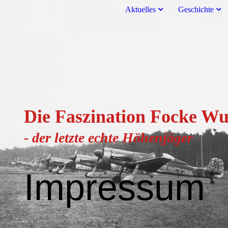
Aktuelles
Geschichte
Die Faszination Focke Wu
- der letzte echte H
öhenjä
ger
Impressum