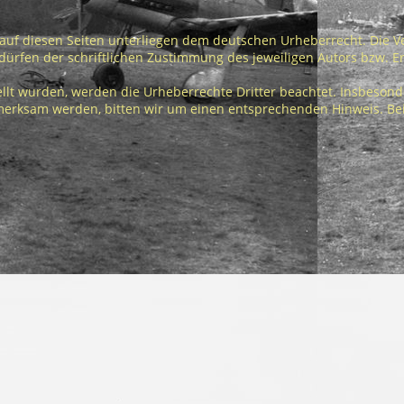
 auf diesen Seiten unterliegen dem deutschen Urheberrecht. Die Ver
rfen der schriftlichen Zustimmung des jeweiligen Autors bzw. Erst
tellt wurden, werden die Urheberrechte Dritter beachtet. Insbesond
ufmerksam werden, bitten wir um einen entsprechenden Hinweis. B