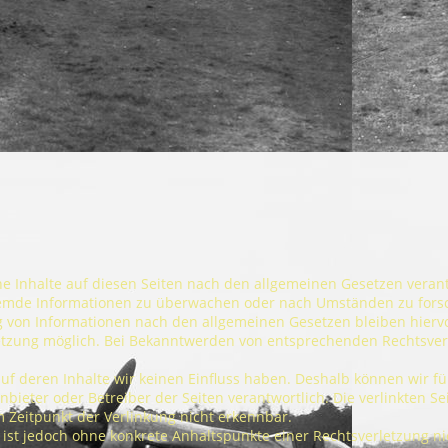
ene Inhalte auf diesen Seiten nach den allgemeinen Gesetzen verant
fremde Informationen zu überwachen oder nach Umständen zu forsch
von Informationen nach den allgemeinen Gesetzen bleiben hiervon 
letzung möglich. Bei Bekanntwerden von entsprechenden Rechtsve
auf deren Inhalte wir keinen Einfluss haben. Deshalb können wir f
ge Anbieter oder Betreiber der Seiten verantwortlich. Die verlinkten
m Zeitpunkt der Verlinkung nicht erkennbar.
en ist jedoch ohne konkrete Anhaltspunkte einer Rechtsverletzung