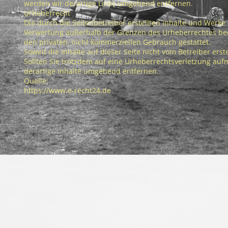
werden wir derartige Links umgehend entfernen.
Urheberrecht
Die durch die Seitenbetreiber erstellten Inhalte und Werke
Verwertung außerhalb der Grenzen des Urheberrechtes bedü
den privaten, nicht kommerziellen Gebrauch gestattet.
Soweit die Inhalte auf dieser Seite nicht vom Betreiber ers
Sollten Sie trotzdem auf eine Urheberrechtsverletzung a
derartige Inhalte umgehend entfernen.
Quelle:
https://www.e-recht24.de